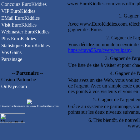
www.EuroKiddies.com vous offre plu
Concours EuroKiddies
VIP EuroKiddies
1. Gagner d
EMail EuroKiddies
Avec www.EuroKiddies.com, téléch
Visit EuroKiddies
gagner des Euros.
Webmaster EuroKiddies
2. Gagner de l'ar
Plus EuroKiddies
Vous décidez ou non de recevoir des
Statistiques EuroKiddies
https://trava55.ru/cvety/tyulpany
.
Vos Gains
3. Gagner de l'arg
Parrainage
Une liste de site à visiter et pour ch
-- Partenaire --
4. Gagner de l'
Casino Partouche
Vous avez un site Web, vous voulez f
de l'argent. Avec un simple code que
OnPaye.com
des points à vos visiteurs et vous e
5. Gagner de l'argent 
Gràce au systeme de parrainage, vous
Devenez actionnaire de www.EuroKiddies.com
points sur les deux niveaux suivants.
6. Très bientôt, de nouvell
www.