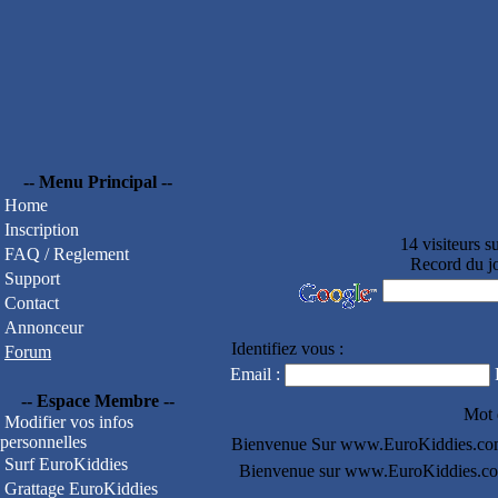
-- Menu Principal --
Home
Inscription
14 visiteurs
FAQ / Reglement
Record du jo
Support
Contact
Annonceur
Identifiez vous :
Forum
Email :
-- Espace Membre --
Mot 
Modifier vos infos
personnelles
Bienvenue Sur www.EuroKiddies.co
Surf EuroKiddies
Bienvenue sur www.EuroKiddies.com, 
Grattage EuroKiddies