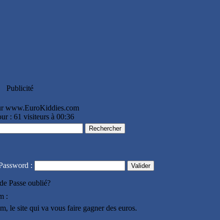
Publicité
 sur www.EuroKiddies.com
ur : 61 visiteurs à 00:36
Password :
de Passe oublié?
m :
le site qui va vous faire gagner des euros.